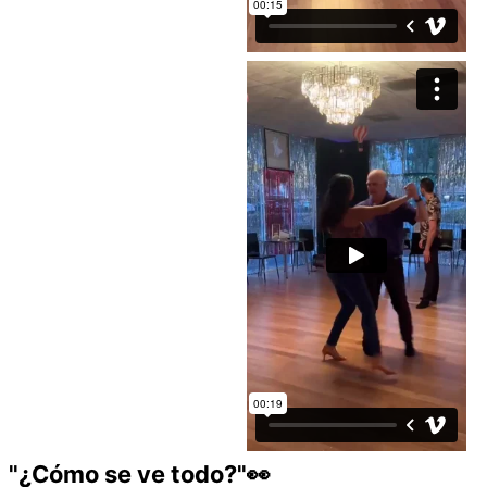
"¿Cómo se ve todo?"👀​