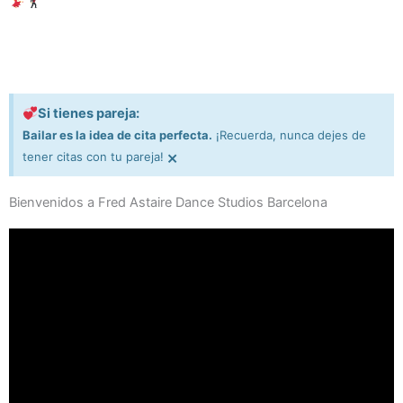
Si tienes pareja:
Bailar es la idea de cita perfecta.
¡Recuerda, nunca dejes de
×
tener citas con tu pareja!
Bienvenidos a Fred Astaire Dance Studios Barcelona