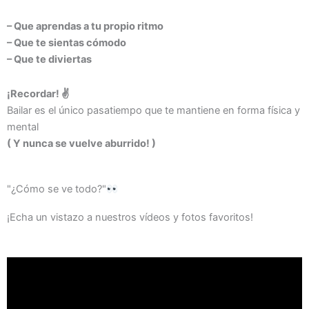
– Que aprendas a tu propio ritmo
– Que te sientas cómodo
– Que te diviertas
¡Recordar! ✌️
Bailar es el único pasatiempo que te mantiene en forma física y
mental
( Y nunca se vuelve aburrido! )
"¿Cómo se ve todo?"
¡Echa un vistazo a nuestros vídeos y fotos favoritos!